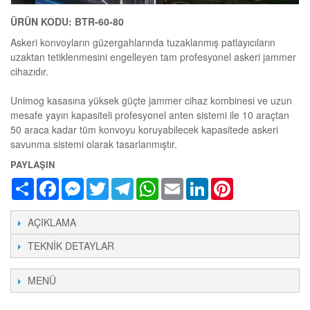
ÜRÜN KODU: BTR-60-80
Askeri konvoyların güzergahlarında tuzaklanmış patlayıcıların
uzaktan tetiklenmesini engelleyen tam profesyonel askeri jammer
cihazıdır.
Unimog kasasına yüksek güçte jammer cihaz kombinesi ve uzun
mesafe yayın kapasiteli profesyonel anten sistemi ile 10 araçtan
50 araca kadar tüm konvoyu koruyabilecek kapasitede askeri
savunma sistemi olarak tasarlanmıştır.
PAYLAŞIN
Share
Facebook
Messenger
Twitter
Telegram
WhatsApp
Email
LinkedIn
Pinterest
AÇIKLAMA
TEKNIK DETAYLAR
MENÜ