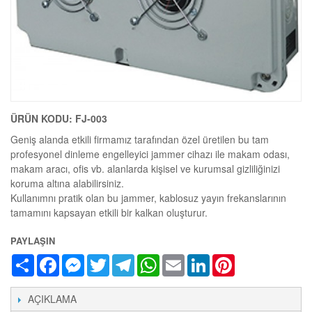
ÜRÜN KODU: FJ-003
Geniş alanda etkili firmamız tarafından özel üretilen bu tam
profesyonel dinleme engelleyici jammer cihazı ile makam odası,
makam aracı, ofis vb. alanlarda kişisel ve kurumsal gizliliğinizi
koruma altına alabilirsiniz.
Kullanımnı pratik olan bu jammer, kablosuz yayın frekanslarının
tamamını kapsayan etkili bir kalkan oluşturur.
PAYLAŞIN
Share
Facebook
Messenger
Twitter
Telegram
WhatsApp
Email
LinkedIn
Pinterest
AÇIKLAMA